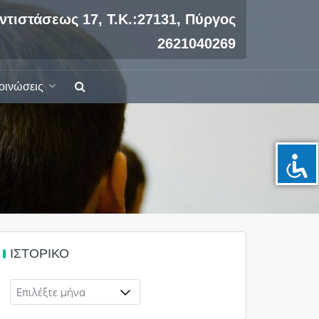
ντιστάσεως 17, Τ.Κ.:27131, Πύργος
2621040269
οινώσεις
ΙΣΤΟΡΙΚΌ
Ιστορικό