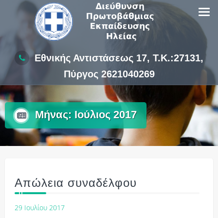
Skip
to
content
Εθνικής Αντιστάσεως 17, Τ.Κ.:27131,
Πύργος 2621040269
Μήνας:
Ιούλιος 2017
Απώλεια συναδέλφου
29 Ιουλίου 2017