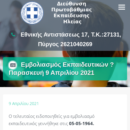
Skip
to
content
Εθνικής Αντιστάσεως 17, Τ.Κ.:27131,
Πύργος 2621040269
Εμβολιασμός Εκπαιδευτικών ?
Παρασκευή 9 Απριλίου 2021
9 Απριλίου 2021
Ο τελευταίος ειδοποιηθείς για εμβολιασμό
εκπαιδευτικός γεννήθηκε στις
05-05-1964.