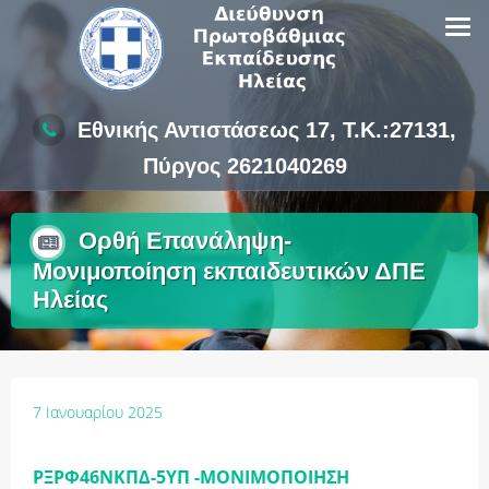
Skip
to
content
Εθνικής Αντιστάσεως 17, Τ.Κ.:27131,
Πύργος 2621040269
Ορθή Επανάληψη-
Μονιμοποίηση εκπαιδευτικών ΔΠΕ
Ηλείας
7 Ιανουαρίου 2025
ΡΞΡΦ46ΝΚΠΔ-5ΥΠ -ΜΟΝΙΜΟΠΟΙΗΣΗ