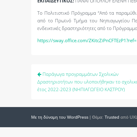
ΕΚΠΑΙΔΕΥΤΙΚΟΣ:
ΠΑΝΑΓΟΠΟΥΛΟΥ ΕΛΕΝΗ ΠΕ6
Το Πολιτιστικό Πρόγραμμα “Από τα παραμύθι
από το Πρωϊνό Τμήμα του Νηπιαγωγείου Πε
ενδεικτικές δραστηριότητες από το Πρόγραμμα
https://sway.office.com/ZKitcZiPnCFTEzP1?ref=
Πλοήγηση
Παράγωγα προγραμμάτων Σχολικών
άρθρων
Δραστηριοτήτων που υλοποιήθηκαν το σχολικ
έτος 2022-2023 (ΝΗΠΙΑΓΩΓΕΙΟ ΚΑΣΤΡΟΥ)
Με τη δύναμη του WordPress
|
Θέμα:
Trusted
από UXL