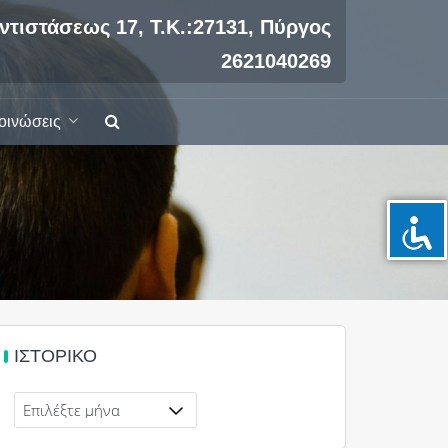
ντιστάσεως 17, Τ.Κ.:27131, Πύργος
2621040269
οινώσεις
ΙΣΤΟΡΙΚΌ
Ιστορικό