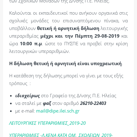
των Σχολικών Μονάδων της Δ/νσης Π.Ε. Ηλείας.
Καλούνται οι εκπαιδευτικοί που ανήκουν οργανικά στις
σχολικές μονάδες του επισυναπτόμενου πίνακα, να
υποβάλλουν
θετική ή αρνητική δήλωση
λειτουργικής
υπεραριθμίας
μέχρι και την Πέμπτη 29-08-2019
και
ώρα
10:00 π.μ
. ώστε το ΠΥΣΠΕ να προβεί στην κρίση
λειτουργικών υπεραριθμιών.
Η δήλωση θετική ή αρνητική είναι υποχρεωτική
.
Η κατάθεση της δήλωσης μπορεί να γίνει με τους εξής
τρόπους :
ιδιοχείρως
στο Γραφείο της Δ/νσης Π.Ε. Ηλείας
να σταλεί με
φαξ
στον αριθμό
26210-22403
με e-mail:
mail@dipe.ilei.sch.gr
ΛΕΙΤΟΥΡΓΙΚΕΣ ΥΠΕΡΑΡΙΘΜΙΕΣ_2019-20
ΥΠΕΡΑΡΙΘΜΙΕΣ -Λ.ΚΕΝΑ ΚΑΤΑ OM._ΣΧΟΛΕΙΩΝ_2019-