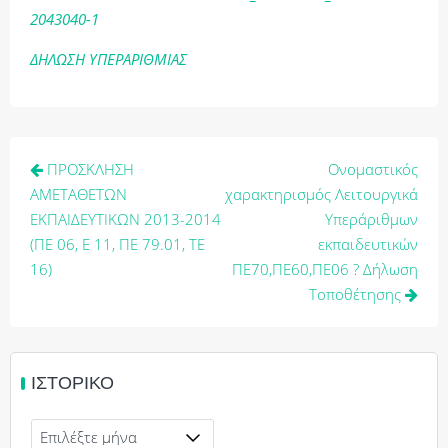
2043040-1
ΔΗΛΩΣΗ ΥΠΕΡΑΡΙΘΜΙΑΣ
Πλοήγηση
ΠΡΟΣΚΛΗΣΗ
Ονομαστικός
άρθρων
ΑΜΕΤΑΘΕΤΩΝ
χαρακτηρισμός Λειτουργικά
ΕΚΠΑΙΔΕΥΤΙΚΩΝ 2013-2014
Υπεράριθμων
(ΠΕ 06, Ε 11, ΠΕ 79.01, ΤΕ
εκπαιδευτικών
16)
ΠΕ70,ΠΕ60,ΠΕ06 ? Δήλωση
Τοποθέτησης
ΙΣΤΟΡΙΚΌ
Ιστορικό