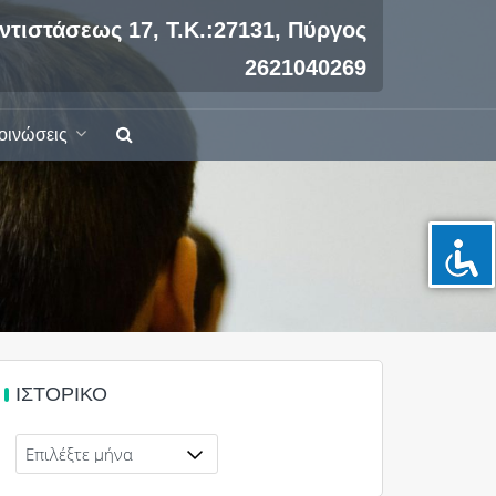
ντιστάσεως 17, Τ.Κ.:27131, Πύργος
2621040269
οινώσεις
ΙΣΤΟΡΙΚΌ
Ιστορικό