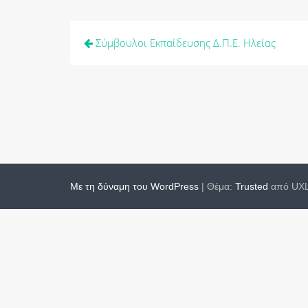
Πλοήγηση
Σύμβουλοι Εκπαίδευσης Δ.Π.Ε. Ηλείας
άρθρων
Με τη δύναμη του WordPress
|
Θέμα:
Trusted
από UXL