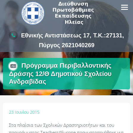
Skip
to
content
Εθνικής Αντιστάσεως 17, Τ.Κ.:27131,
Πύργος 2621040269
Πρόγραμμα Περιβαλλοντικής
Δράσης 12/Θ Δημοτικού Σχολείου
Ανδραβίδας
23 Ιουνίου 2015
Στα πλαίσια των Σχολικών Δραστηριοτήτων και του
προγράμματος Teachers4Europe πραγματοποιήθηκε για