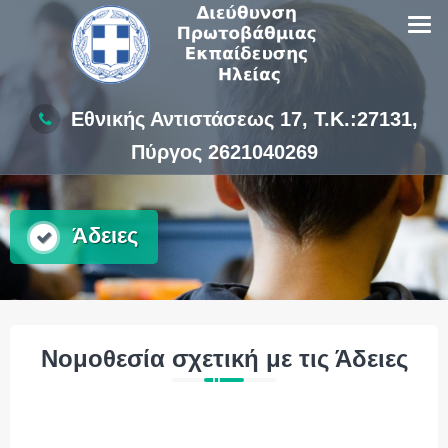
Skip
to
content
Εθνικής Αντιστάσεως 17, Τ.Κ.:27131,
Πύργος 2621040269
Άδειες
Νομοθεσία σχετική με τις Άδειες