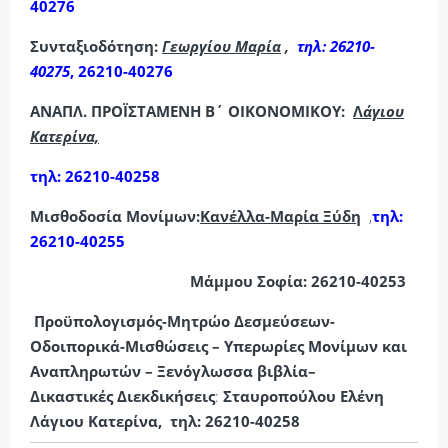
40276
Συνταξιοδότηση:
Γεωργίου Μαρία
,
τηλ: 26210-
40275
, 26210-40276
ΑΝΑΠΛ. ΠΡΟΪΣΤΑΜΕΝΗ Β΄ ΟΙΚΟΝΟΜΙΚΟΥ:
Λ
άγιου
Κατερίνα,
τηλ: 26210-40258
Μισθοδοσία Μονίμων:
Κανέλλα-Μαρία Ξύδη
,
τηλ:
26210-40255
Μάμμου Σοφία: 26210-40253
Προϋπολογισμός-Μητρώο Δεσμεύσεων-
Οδοιπορικά-Μισθώσεις – Υπερωρίες Μονίμων και
Αναπληρωτών –
Ξενόγλωσσα βιβλία
–
Δικαστικές Διεκδικήσεις
:
Σταυροπούλου Ελένη
Λάγιου Κατερίνα,
τηλ: 26210-40258