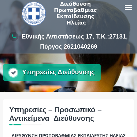
Skip
to
content
Εθνικής Αντιστάσεως 17, Τ.Κ.:27131,
Πύργος 2621040269
Υπηρεσίες Διεύθυνσης
Υπηρεσίες – Προσωπικό –
Αντικείμενα Διεύθυνσης
ΔΙΕΥΘΥΝΣΗ ΠΡΩΤΟΒΑΘΜΙΑΣ ΕΚΠΑΙΔΕΥΣΗΣ ΗΛΕΙΑΣ