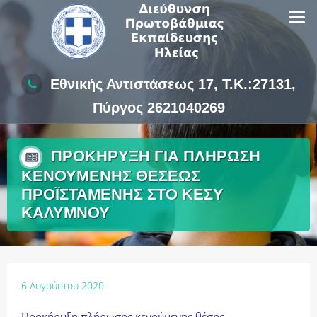
Skip
to
content
Εθνικής Αντιστάσεως 17, Τ.Κ.:27131,
Πύργος 2621040269
ΠΡΟΚΗΡΥΞΗ ΓΙΑ ΠΛΗΡΩΣΗ
ΚΕΝΟΥΜΕΝΗΣ ΘΕΣΕΩΣ
ΠΡΟΪΣΤΑΜΕΝΗΣ ΣΤΟ ΚΕΣΥ
ΚΑΛΥΜΝΟΥ
6 Αυγούστου 2020
Προκήρυξη πλήρωσης κενούμενης θέσης