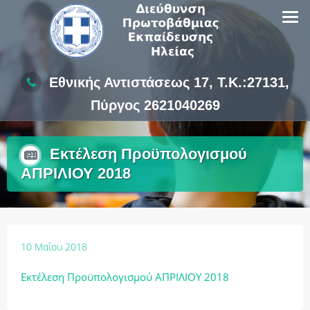
Skip
to
content
Εθνικής Αντιστάσεως 17, Τ.Κ.:27131,
Πύργος 2621040269
Εκτέλεση Προϋπολογισμού
ΑΠΡΙΛΙΟΥ 2018
10 Μαΐου 2018
Εκτέλεση Προϋπολογισμού ΑΠΡΙΛΙΟΥ 2018