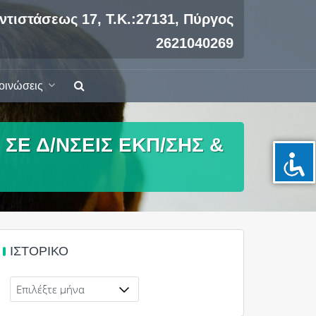
ντιστάσεως 17, Τ.Κ.:27131, Πύργος
2621040269
οινώσεις
Ε Δ/ΝΣΕΙΣ ΕΚΠ/ΣΗΣ &
ΙΣΤΟΡΙΚΌ
Ιστορικό