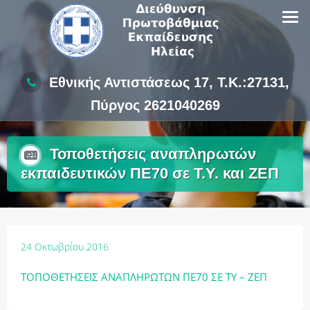
Skip
to
content
Εθνικής Αντιστάσεως 17, Τ.Κ.:27131,
Πύργος 2621040269
Τοποθετήσεις αναπληρωτών
εκπαιδευτικών ΠΕ70 σε Τ.Υ. και ΖΕΠ
24 Οκτωβρίου 2016
ΤΟΠΟΘΕΤΗΣΕΙΣ ΑΝΑΠΛΗΡΩΤΩΝ ΠΕ70 ΣΕ ΤΥ – ΖΕΠ