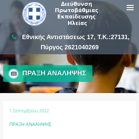
Skip
to
content
Εθνικής Αντιστάσεως 17, Τ.Κ.:27131,
Πύργος 2621040269
ΠΡΑΞΗ ΑΝΑΛΗΨΗΣ
1 Σεπτεμβρίου 2022
ΠΡΑΞΗ ΑΝΑΛΗΨΗΣ