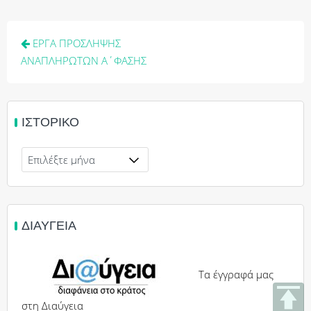
Πλοήγηση
ΕΡΓΑ ΠΡΟΣΛΗΨΗΣ
άρθρων
ΑΝΑΠΛΗΡΩΤΩΝ Α΄ΦΑΣΗΣ
ΙΣΤΟΡΙΚΌ
Ιστορικό
ΔΙΑΎΓΕΙΑ
Τα έγγραφά μας
στη Διαύγεια