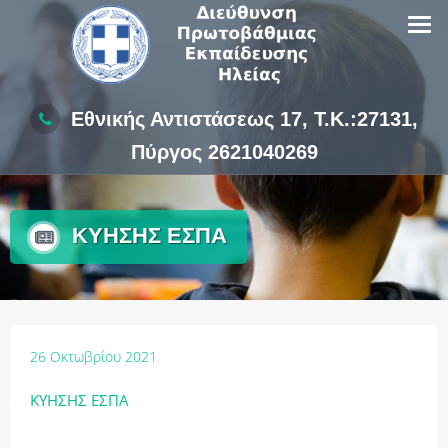
Skip
to
content
Εθνικής Αντιστάσεως 17, Τ.Κ.:27131,
Πύργος 2621040269
ΚΥΗΣΗΣ ΕΣΠΑ
26 Οκτωβρίου 2021
ΚΥΗΣΗΣ ΕΣΠΑ