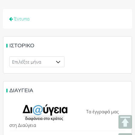
Πλοήγηση
Έντυπα
άρθρων
ΙΣΤΟΡΙΚΌ
Ιστορικό
ΔΙΑΎΓΕΙΑ
Τα έγγραφά μας
στη Διαύγεια