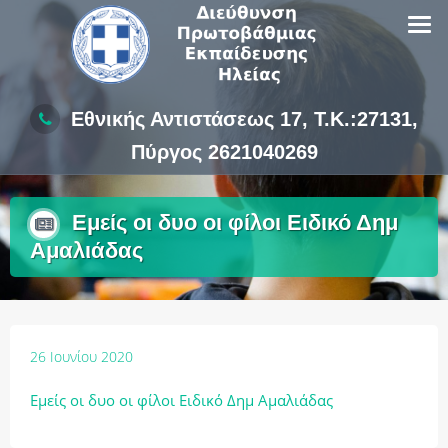
Skip
to
content
Εθνικής Αντιστάσεως 17, Τ.Κ.:27131,
Πύργος 2621040269
Εμείς οι δυο οι φίλοι Ειδικό Δημ
Αμαλιάδας
26 Ιουνίου 2020
Εμείς οι δυο οι φίλοι Ειδικό Δημ Αμαλιάδας