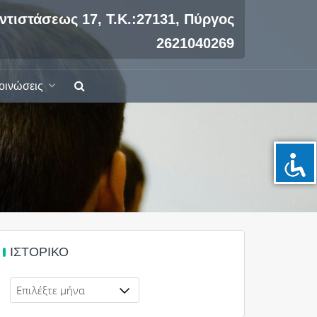
ντιστάσεως 17, Τ.Κ.:27131, Πύργος
2621040269
οινώσεις
ΙΣΤΟΡΙΚΌ
Ιστορικό