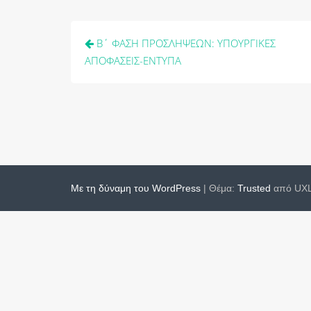
Πλοήγηση
Β΄ ΦΑΣΗ ΠΡΟΣΛΗΨΕΩΝ: ΥΠΟΥΡΓΙΚΕΣ
άρθρων
ΑΠΟΦΑΣΕΙΣ-ΕΝΤΥΠΑ
Με τη δύναμη του WordPress
|
Θέμα:
Trusted
από UXL