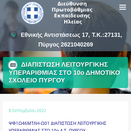
Skip
to
content
Εθνικής Αντιστάσεως 17, Τ.Κ.:27131,
Πύργος 2621040269
ΔΙΑΠΙΣΤΩΣΗ ΛΕΙΤΟΥΡΓΙΚΗΣ
ΥΠΕΡΑΡΙΘΜΙΑΣ ΣΤΟ 10ο ΔΗΜΟΤΙΚΟ
ΣΧΟΛΕΙΟ ΠΥΡΓΟΥ
8 Σεπτεμβρίου 2022
ΨΦ1Ω46ΜΤΛΗ-Ω01 ΔΙΑΠΙΣΤΩΣΗ ΛΕΙΤΟΥΡΓΙΚΗΣ
ΥΠΕΡΑΡΙΘΜΙΑΣ ΣΤΟ 10ο Δ.Σ. ΠΥΡΓΟΥ