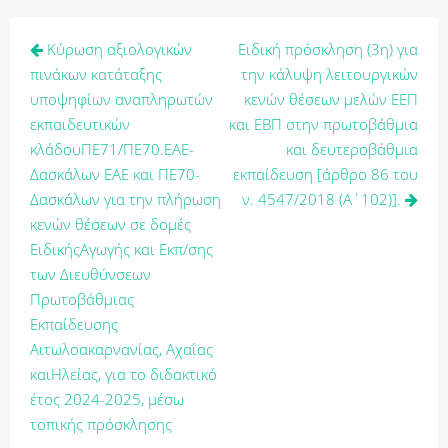
Πλοήγηση
Κύρωση αξιολογικών
Ειδική πρόσκληση (3η) για
άρθρων
πινάκων κατάταξης
την κάλυψη λειτουργικών
υποψηφίων αναπληρωτών
κενών θέσεων μελών ΕΕΠ
εκπαιδευτικών
και ΕΒΠ στην πρωτοβάθμια
κλάδουΠΕ71/ΠΕ70.ΕΑΕ-
και δευτεροβάθμια
Δασκάλων ΕΑΕ και ΠΕ70-
εκπαίδευση [άρθρο 86 του
Δασκάλων για την πλήρωση
ν. 4547/2018 (Α΄102)].
κενών θέσεων σε δομές
ΕιδικήςΑγωγής και Εκπ/σης
των Διευθύνσεων
Πρωτοβάθμιας
Εκπαίδευσης
Αιτωλοακαρνανίας, Αχαΐας
καιΗλείας, για το διδακτικό
έτος 2024-2025, μέσω
τοπικής πρόσκλησης