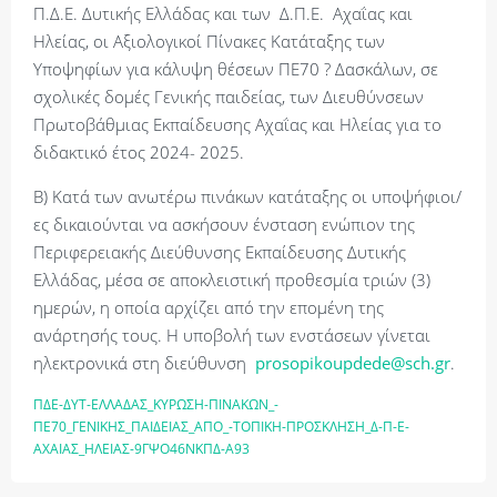
Π.Δ.Ε. Δυτικής Ελλάδας και των Δ.Π.Ε. Αχαΐας και
Ηλείας, οι Αξιολογικοί Πίνακες Κατάταξης των
Υποψηφίων για κάλυψη θέσεων ΠΕ70 ? Δασκάλων, σε
σχολικές δομές Γενικής παιδείας, των Διευθύνσεων
Πρωτοβάθμιας Εκπαίδευσης Αχαΐας και Ηλείας για το
διδακτικό έτος 2024- 2025.
Β) Κατά των ανωτέρω πινάκων κατάταξης οι υποψήφιοι/
ες δικαιούνται να ασκήσουν ένσταση ενώπιον της
Περιφερειακής Διεύθυνσης Εκπαίδευσης Δυτικής
Ελλάδας, μέσα σε αποκλειστική προθεσμία τριών (3)
ημερών, η οποία αρχίζει από την επομένη της
ανάρτησής τους. Η υποβολή των ενστάσεων γίνεται
ηλεκτρονικά στη διεύθυνση
prosopikoupdede@sch.gr
.
ΠΔΕ-ΔΥΤ-ΕΛΛΑΔΑΣ_ΚΥΡΩΣΗ-ΠΙΝΑΚΩΝ_-
ΠΕ70_ΓΕΝΙΚΗΣ_ΠΑΙΔΕΙΑΣ_ΑΠΟ_-ΤΟΠΙΚΗ-ΠΡΟΣΚΛΗΣΗ_Δ-Π-Ε-
ΑΧΑΙΑΣ_ΗΛΕΙΑΣ-9ΓΨΟ46ΝΚΠΔ-Α93