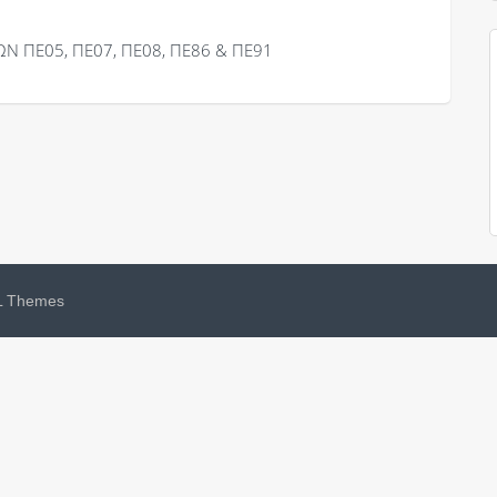
Ν ΠΕ05, ΠΕ07, ΠΕ08, ΠΕ86 & ΠΕ91
 Themes