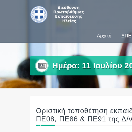
Skip
to
content
Αρχική
ΔΠΕ 
Ημέρα:
11 Ιουλίου 2
Οριστική τοποθέτηση εκπαι
ΠΕ08, ΠΕ86 & ΠΕ91 της Δ/ν