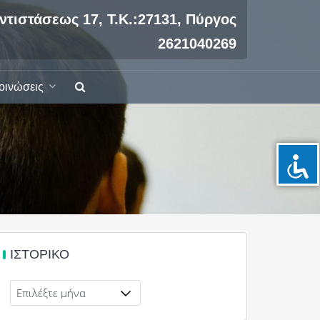
ντιστάσεως 17, Τ.Κ.:27131, Πύργος
2621040269
οινώσεις
ΙΣΤΟΡΙΚΌ
Ιστορικό