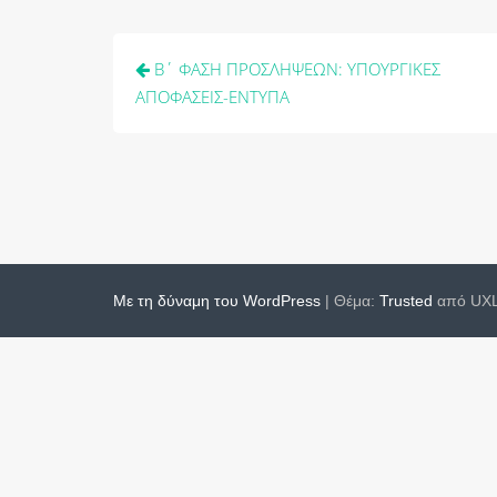
Πλοήγηση
Β΄ ΦΑΣΗ ΠΡΟΣΛΗΨΕΩΝ: ΥΠΟΥΡΓΙΚΕΣ
άρθρων
ΑΠΟΦΑΣΕΙΣ-ΕΝΤΥΠΑ
Με τη δύναμη του WordPress
|
Θέμα:
Trusted
από UXL