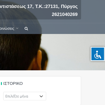
ντιστάσεως 17, Τ.Κ.:27131, Πύργος
2621040269
οινώσεις
ΙΣΤΟΡΙΚΌ
Ιστορικό